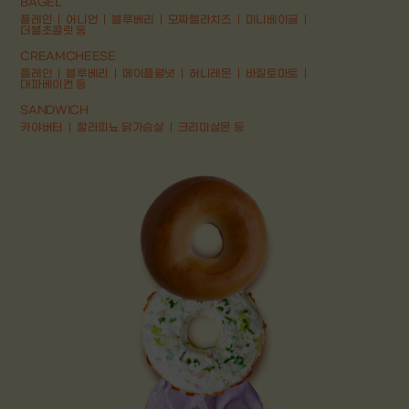
BAGEL
플레인
어니언
블루베리
모짜렐라치즈
미니베이글
더블초콜릿 등
CREAMCHEESE
플레인
블루베리
메이플월넛
허니레몬
바질토마토
대파베이컨 등
SANDWICH
카야버터
할라피뇨 닭가슴살
크리미살몬 등