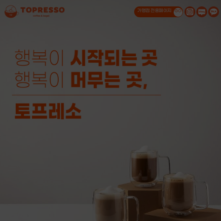
가맹점
전용페이지
GO