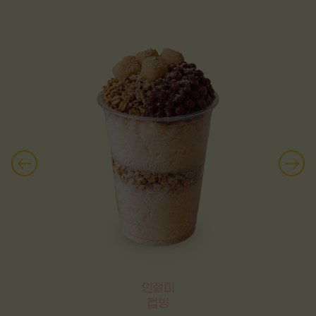
플레인 베이글
말차티그레
딸기주스
초콜릿라떼
캐모마일
인절미
카페 아메리카노
호박강정
컵빙