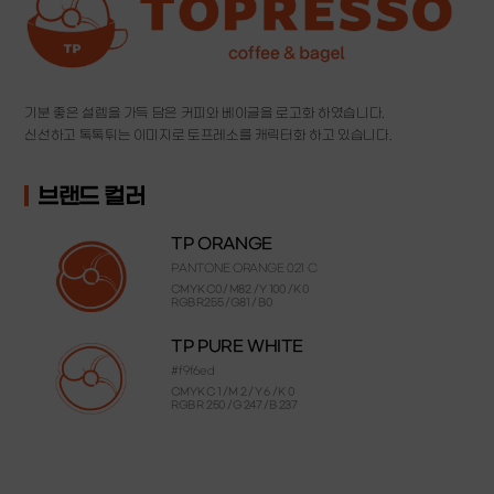
'로스팅 팩토리'를 설립했습니다.
에스프레소의 베이스가 되는 커피는 맛의 밸런스가 굉장히 중요하죠.
언제 마셔도 깔끔하고 부드러운 커피의 맛을 유지하고,
커피와 잘 어울리는 베이글과 크림치즈를 준비하고,
기분 좋은 설렘을 가득 담은 커피와 베이글을 로고화 하였습니다.
즐거움에 달콤함을 플러스 하는 디저트까지.
신선하고 톡톡튀는 이미지로 토프레소를 캐릭터화 하고 있습니다.
고객님이 느끼고 경험하는 최고의 가치를 선사하기 위해
토프레소는 오늘도
고객의 소리에 귀 기울이고,
브랜드 컬러
커피 한 잔의 행복함을 전달드릴 수 있길 기다리고 있습니다.
TP ORANGE
PANTONE ORANGE 021 C
CMYK C0 / M82 / Y 100 / K 0
RGB R255 / G81 / B0
TP PURE WHITE
#f9f6ed
CMYK C 1 / M 2 / Y 6 / K 0
RGB R 250 / G 247 / B 237