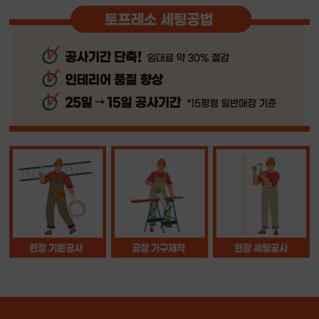
[추가협의] 냉장/냉동고 및 제빙기 업그레이드, 캔시머
점포 선정은 어떤 방식으로 진행되나요?
및 대패빙수 기기 세트
듀얼POS 장비(설치 및 ASP시스템 구축/교육)
POS 및
기본 홍보물 및 MD상품 일체
250
250
홍보 판촉
매장 오픈 바리스타 지원