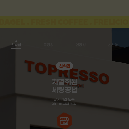
호박의 은은한 풍미 '담백한 맛'
GEL .
FRESH COFFEE .
FRELICIOUS
신속함
특징성
안정성
신선함
신속함
차별화된
세팅공법
공사기간 단축!
임대료 부담 절감!