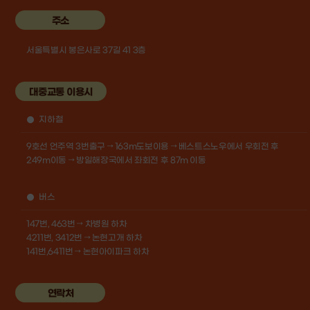
주소
서울특별시 봉은사로 37길 41 3층
대중교통 이용시
지하철
9호선 언주역 3번출구 → 163m도보이용 → 베스트스노우에서 우회전 후
249m이동 → 방일해장국에서 좌회전 후 87m 이동
버스
147번, 463번 → 차병원 하차
4211번, 3412번 → 논현고개 하차
141번,6411번 → 논현아이파크 하차
연락처