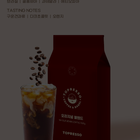
브라질
콜롬비아
과테말라
에티오피아
TASTING NOTES
구운견과류
다크초콜릿
오렌지