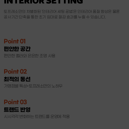
상권분석 및 지역 영업권 보장
토프레소는 매장 입지에 따라 변화하는 인테리어를 추구합니다.
토프레소만의 차별화된 '인테리어 세팅 공법'은 인테리어 품질 향상은 물론
프랜차이즈 운영 노하우로 가맹점 개설을 진행하고 있습니다.
300
실질적이고 고객을 위한 편안하고 특별한 공간을 위해 노력합니다.
보증금
계약종료 후 반환
공사기간 단축을 통한 초기 임대료 절감 효과를 누릴 수 있습니다.
가맹점별 맞춤 운영 설계를 통해 토프레소 창업을 시작하세요!
창업이 처음인데 어디서부터 시작해야 될까요?
가맹점 운영 매뉴얼 및 노하우 제공
교육비
200
본사 아카데미 집중교육 및 현장교육
창업은 정보를 얻는 것부터 시작입니다. 수익률이 높은 커피 창업
매장 현장실측 및 도면설계, 레이아웃 작업
Point 01
시장이 넓고 다양해진 만큼 원하는 카페의 유형과 목적, 투자비용을
내부 매뉴얼 디자인 미팅, 공사 감리 및 시공
인테리어
2,000
4,000
매뉴얼에 따른 내부공사 일체
편안한 공간
생각하면서 경쟁력 있는 파트너를 찾는 것이 중요합니다.
(바닥, 벽체, 천장, 목공도장, 전기, 조명, 설비 등)
꾸준하고 안정적인 매출을 발생시키기 위해서는 지나친 유행이나
편안한 컬러와 은은한 조명 사용
외부 전면 LED 채널 로고 (3m x 1m 기준)
간판 /
취향에 집중하는 것보다, 신뢰있는 창업 전문가를 통해 다양한 정보를
400
400
사인
메뉴보드 및 내부사인 일체
차근차근 상담받아 보시는 것을 추천합니다.
Point 02
매장 내부 2인/4인 테이블 및 의자, 단체석 포함
가구
240
600
(도면에 따라 가변적, 외부 테라스 가구 별도)
최적의 동선
에스프레소 머신 2구
가맹점별 특성+토프레소만의 노하우
카페는 어떤 상권이 좋은가요?
에스프레소 전용 그라인더
에버퓨어 정수필터시스템
테이블형 냉장고, 냉동고 각1대
Point 03
요즘 카페창업, 어떤가요?
수냉식 제빙기, 빙삭기, 온수기
트랜드 반영
쇼케이스 진열 냉장고
기기설비
1,920
2,316
스팀기능 컨벡션 오븐
시시각각 변화하는 트랜드를 운영에 적용
창업에 있어서 중요한 점은 무엇인가요?
블렌더믹서(방음장포함) 및 핸드블렌더
음향기기(엠프,스피커)일체
기타 커피 관련 집기 및 비품(130여종)