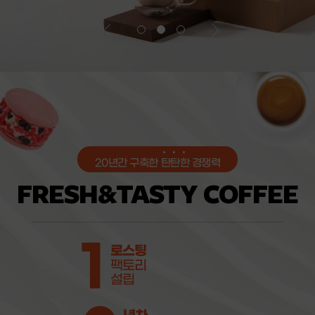
20년간 구축한
탄
탄
한
경쟁력
FRESH&TASTY COFFEE
1
로스팅
팩토리
설립