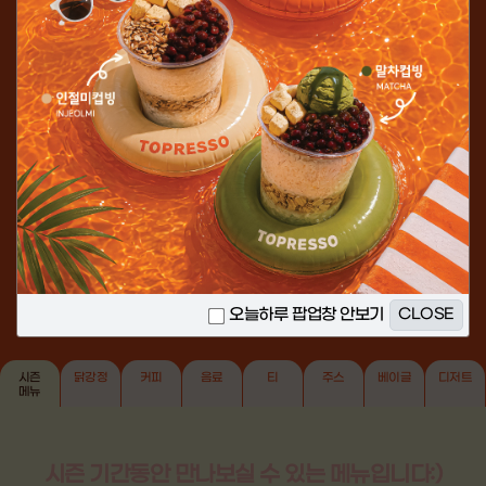
뱅쇼
진한 레드와인에 다양한 과일과
시나몬 스틱을 넣고 푹~ 끓인
시나몬
따뜻한 음료
OUR ALL
MENU
어떤 것을 골라도 다 맛있는 토프레소의 메뉴입니다.
오늘하루 팝업창 안보기
CLOSE
시즌
닭강정
커피
음료
티
주스
베이글
디저트
메뉴
시즌 기간동안 만나보실 수 있는 메뉴입니다:)