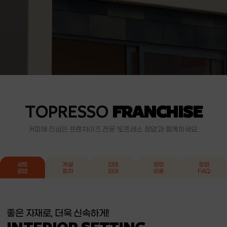
FRANCHISE
TOPRESSO
커피에 진심인 프랜차이즈 전문 '토프레소 창업'과 함께하세요.
세팅
개설
인테
창업
창업
공법
절차
리어
비용
FAQ
비용
(만원)
구분
세부내용
신뢰도 높은 토프레소 카페 창업!
8평
20평
여유를 더하는 공간 디자인
좋은 자재로, 더욱 신속하게!
카페 프랜차이즈 전문가의 노하우
INTERIOR CONCEPT
토프레소 영업표지 사용권 부여
더 궁금한 점이 있으실 경우,
창업문의 접수
를 이용해주세요. 담당자를 통해
INTERIOR SETTING
FRANCHISE OPEN
가맹비
매장운영 및 관리 시스템 제공
300
친절하게 안내받을 수 있습니다.