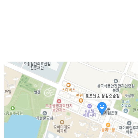
지점명
토프레소 청원 오송점
연락처
043-238-8838
주소
(28165) 충청북도 청원군 오송읍 오송생명3로 65-33, 새마을금